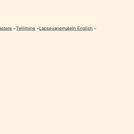
astele
Tellimine
Lapsevanemale
In English