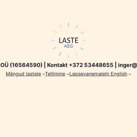
OÜ (16564590) | Kontakt +372 53448655 | inger@
Mängud lastele
Tellimine
Lapsevanemale
In English